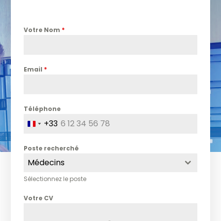
Votre Nom
*
Email
*
Téléphone
+33
F
r
Poste recherché
a
Médecins
n
c
Sélectionnez le poste
e
Votre CV
+
3