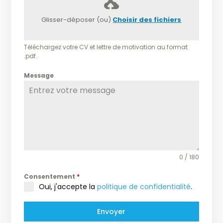
3
Glisser-déposer (ou)
Choisir des fichiers
Téléchargez votre CV et lettre de motivation au format
.pdf.
Message
0 / 180
Consentement
*
Oui, j'accepte la
politique de confidentialité
.
Envoyer